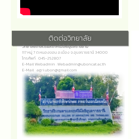
ติดต่อวิทยาลัย
วิทยาลัยเกษตรและเทคโนโลยีอุบลราชธานี
117 หมู่ 7 ต.หนองขอน อ.เมือง จ.อุบลราชธานี 34000
โทรศัพท์ : 045-252807
E-Mail Webadmin : Webadmin@uboncat.ac.th
E-Mail : agri.ubon@gmail.com