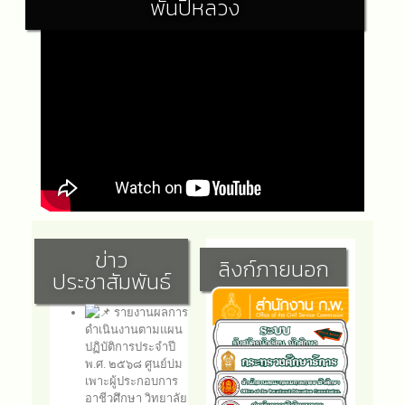
พันปีหลวง
ข่าว
ลิงก์ภายนอก
ประชาสัมพันธ์
รายงานผลการ
ดำเนินงานตามแผน
ปฏิบัติการประจำปี
พ.ศ. ๒๕๖๘ ศูนย์บ่ม
เพาะผู้ประกอบการ
อาชีวศึกษา วิทยาลัย