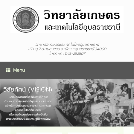
วิทยาลัยเกษตรและเทคโนโลยีอุบลราชธานี
117 หมู่ 7 ต.หนองขอน อ.เมือง จ.อุบลราชธานี 34000
โทรศัพท์ : 045-252807
Menu